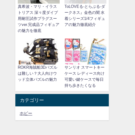
真希波・マリ・イラス
ToLOVEる-とらぶる-ダ
トリアス 深々度ダイブ
ークネス』金色の闇 水
用耐圧試作プラグスー
着シリーズ1/4フィギュ
ツver.完成品フィギュア
アの魅力徹底紹介
の魅力を徹底
ROKR海賊船3Dパズル
サンリオ スマートキー
は難しい？大人向けウ
ケース レディース向け
ッド立体パズルの魅力
可愛い鍵ケースで毎日
持ち歩きたくなる
カテゴリー
ホビー