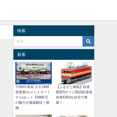
検索
新着
TOMIX 私有 タキ1900
【ふるさと納税】鉄道
形貨車(セメントターミ
模型Nゲージ西武鉄道保
ナル)セット【98867】
存車E854を自宅で堪
の魅力を徹底解説！貨
能！
物