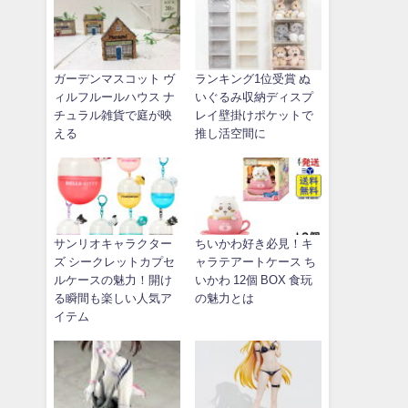
ガーデンマスコット ヴ
ランキング1位受賞 ぬ
ィルフルールハウス ナ
いぐるみ収納ディスプ
チュラル雑貨で庭が映
レイ壁掛けポケットで
える
推し活空間に
サンリオキャラクター
ちいかわ好き必見！キ
ズ シークレットカプセ
ャラテアートケース ち
ルケースの魅力！開け
いかわ 12個 BOX 食玩
る瞬間も楽しい人気ア
の魅力とは
イテム